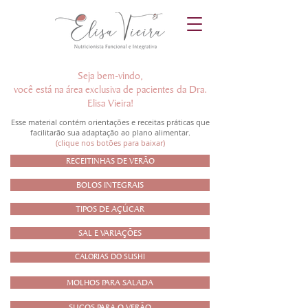
Seja bem-vindo,
você está na área exclusiva de pacientes da Dra.
Elisa Vieira!
Esse material contém orientações e receitas práticas que
facilitarão sua adaptação ao plano alimentar.
(clique nos botões para baixar)
RECEITINHAS DE VERÃO
BOLOS INTEGRAIS
TIPOS DE AÇÚCAR
SAL E VARIAÇÕES
CALORIAS DO SUSHI
MOLHOS PARA SALADA
SUCOS PARA O VERÃO